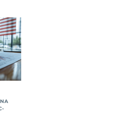
UNA
C-